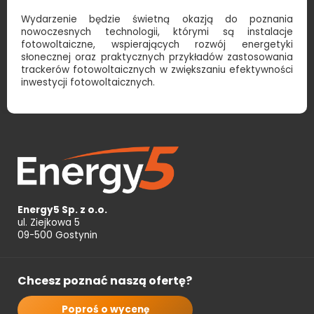
Wydarzenie będzie świetną okazją do poznania
nowoczesnych technologii, którymi są instalacje
fotowoltaiczne, wspierających rozwój energetyki
słonecznej oraz praktycznych przykładów zastosowania
trackerów fotowoltaicznych w zwiększaniu efektywności
inwestycji fotowoltaicznych.
Energy5 Sp. z o.o.
ul. Ziejkowa 5
09-500 Gostynin
Chcesz poznać naszą ofertę?
Poproś o wycenę