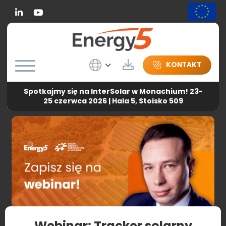
Linkedin
Wybierz język
Do pobrania
KONTAKT
Spotkajmy się na InterSolar w Monachium! 23-
Energy5
-
Aktualności
-
Webinar: Tracker solarny Energy5 –
25 czerwca 2026 | Hala 5, Stoisko 509
zwiększ swoją efektywność energetyczną
Webinar: Tracker solarny