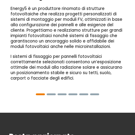
d
Energy5 è un produttore rinomato di strutture
fotovoltaiche che realizza progetti personalizzati di
Il
sistemi di montaggio per moduli FV, ottimizzati in base
fo
alla configurazione dei pannelli e alle esigenze del
in
cliente. Progettiamo e realizziamo strutture per grandi
no
impianti fotovoltaici nonché sistemi di fissaggio che
fo
garantiscono un ancoraggio solido e affidabile dei
c
moduli fotovoltaici anche nelle microinstallazioni.
I sistemi di fissaggio per pannelli fotovoltaici
correttamente selezionati consentono un’esposizione
ottimale dei moduli alla radiazione solare e assicurano
un posizionamento stabile e sicuro su tetti, suolo,
carport o facciate degli edifici.
Gl
En
fi