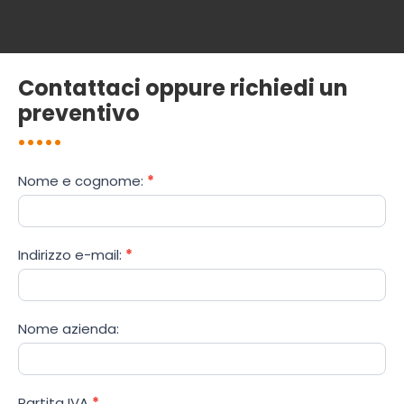
Contattaci oppure richiedi un
preventivo
IT
Nome e cognome:
*
Formularz
kontaktowy
Indirizzo e-mail:
*
Nome azienda:
Partita IVA
*