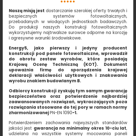
Naszą misją jest
dostarczanie szerokiej oferty trwałych i
bezpiecznych systemów fotowoltaicznych,
przebadanych w wiodących jednostkach badawczych.
Do produkcji naszych konstrukcji fotowoltaicznych
wykorzystujemy najtrwalsze surowce odporne na korozję
i agresywne warunki środowiskowe.
Energy5, jako pierwszy i jedyny producent
konstrukcji pod panele fotowoltaiczne, wprowadził
do obrotu zestaw wyrobów, które posiadają
Krajową Ocenę Techniczną (KOT).
Dokument
upoważnia firmę do sporządzenia krajowej
deklaracji właściwości użytkowych i znakowania
wyrobu znakiem budowlanym B.
Odbiorcy konstrukcji zyskują tym samym gwarancję
bezpieczeństwa oraz potwierdzenie najbardziej
zaawansowanych rozwiązań, wykraczających poza
rozwiązania stosowane do tej pory w ramach normy
zharmonizowanej
PN-EN 1090
-1.
Potwierdzeniem zachowania najwyższych standardów
jakości jest
gwarancja na minimalny okres 10-ciu lat
,
udzielana na wszystkie systemy mocowania paneli