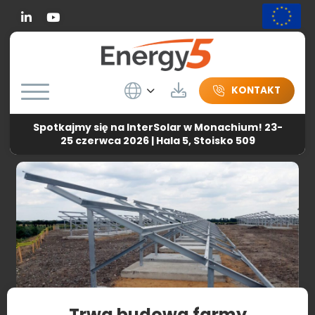
Linkedin
Wybierz język
Do pobrania
KONTAKT
Spotkajmy się na InterSolar w Monachium! 23-
Energy5
-
Aktualności
-
Trwa budowa farmy
25 czerwca 2026 | Hala 5, Stoisko 509
fotowoltaicznej w Kobiernikach
Trwa budowa farmy