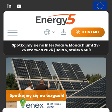
Linkedin
Wybierz język
Do pobrania
KONTAKT
Spotkajmy się na InterSolar w Monachium! 23-
Energy5
-
Aktualności
-
Spotkajmy się na targach ENEX
25 czerwca 2026 | Hala 5, Stoisko 509
2022!