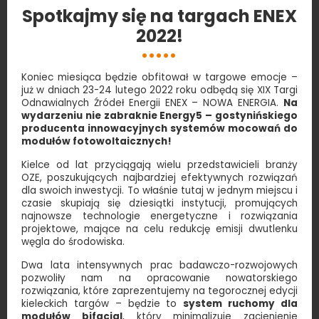
Spotkajmy się na targach ENEX
2022!
Koniec miesiąca będzie obfitował w targowe emocje –
już w dniach 23-24 lutego 2022 roku odbędą się XIX Targi
Odnawialnych Źródeł Energii ENEX – NOWA ENERGIA.
Na
wydarzeniu nie zabraknie Energy5 – gostynińskiego
producenta innowacyjnych systemów mocowań do
modułów fotowoltaicznych!
Kielce od lat przyciągają wielu przedstawicieli branży
OZE, poszukujących najbardziej efektywnych rozwiązań
dla swoich inwestycji. To właśnie tutaj w jednym miejscu i
czasie skupiają się dziesiątki instytucji, promujących
najnowsze technologie energetyczne i rozwiązania
projektowe, mające na celu redukcję emisji dwutlenku
węgla do środowiska.
Dwa lata intensywnych prac badawczo-rozwojowych
pozwoliły nam na opracowanie nowatorskiego
rozwiązania, które zaprezentujemy na tegorocznej edycji
kieleckich targów – będzie to
system ruchomy dla
modułów bifacial
, który minimalizuje zacienienie