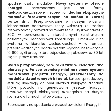
spodniej części modułów.
Nowy system w ofercie
Energy5
przeznaczony jest na farmy
wielkopowierzchniowe i zapewnia
idealną ekspozycję
modułów fotowoltaicznych na słońce o każdej
porze dnia
. Przeprowadzone w naszym własnym
laboratorium badawczym testy wskazują, że tracker
fotowoltaiczny pozwala na zwiększenie uzysków nawet o
30% w porównaniu z nieruchomymi konstrukcjami
naziemnymi! Jednoosiowa konstrukcja umożliwia ruch
systemu w kierunku wschód-zachód – w ramach
przeprowadzonych badań system wykonał bezawaryjnie
10 600 cykli pracy, które odpowiadają okresowi aż 30 lat
ciągłej pracy trackera.
Warto przypomnieć, że w roku 2020 w Kielcach jako
pierwszy w Polsce premierę miał naziemny system
montażowy projektu Energy5, przeznaczony do
modułów dwustronnych bifacial.
Sukces sprzedażowy
stał się inspiracją do poszukiwania kolejnych trendów,
które pozwolą na generowanie jeszcze lepszych
uzysków energii elektrycznej szczególnie na dużych
rozmiarów farmach fotowoltaicznych.
Zapraszamy na spotkanie z przedstawicielami Energy5!