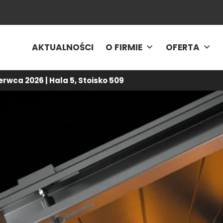
AKTUALNOŚCI
O FIRMIE
OFERTA
rwca 2026 | Hala 5, Stoisko 509
tualności
-
Skróć czas montażu modułów dzięki klemom dokręca