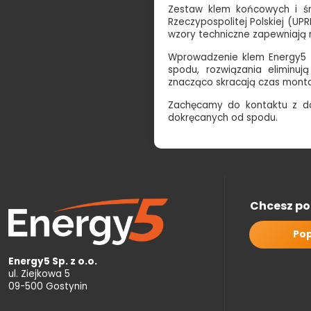
Zestaw klem końcowych i ś
Rzeczypospolitej Polskiej (UP
wzory techniczne zapewniają n
Wprowadzenie klem Energy5 t
spodu, rozwiązania eliminu
znacząco skracają czas monta
Zachęcamy do
kontaktu z d
dokręcanych od spodu.
Chcesz po
Pop
Energy5 Sp. z o.o.
ul. Ziejkowa 5
09-500 Gostynin