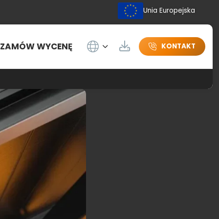
Unia Europejska
Wybierz język
ZAMÓW WYCENĘ
Do pobrania
KONTAKT
nym od spodu