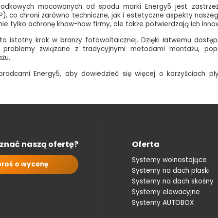
rodkowych mocowanych od spodu marki Energy5 jest zastrze
RP), co chroni zarówno techniczne, jak i estetyczne aspekty nasze
ie tylko ochronę know-how firmy, ale także potwierdzają ich inno
o istotny krok w branży fotowoltaicznej. Dzięki łatwemu dost
ją problemy związane z tradycyjnymi metodami montażu, pop
żu.
oradcami Energy5
, aby dowiedzieć się więcej o korzyściach p
znać naszą ofertę?
Oferta
Systemy wolnostojące
roś o wycenę
Systemy na dach płaski
Systemy na dach skośny
Systemy elewacyjne
Systemy AUTOBOX