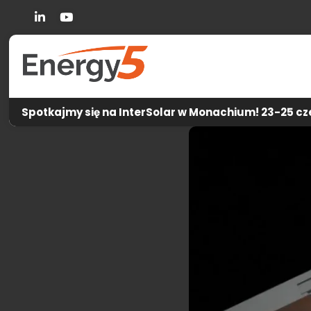
Linkedin
You Tube
Spotkajmy się na InterSolar w Monachium! 23-25 cze
Energy5
-
Ak