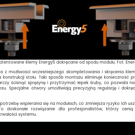
tentowane klemy Energy5 dokręcane od spodu modułu. Fot. Ene
a z możliwości wcześniejszego skompletowania i skręcenia kl
 konstrukcji stołu. Taki sposób montażu eliminuje konieczność p
arczy ścisnąć sprężynę i przytrzymać łepek śruby, co pozwala n
su. Specjalne otwory umożliwiają precyzyjną regulację i dokr
 potrzebę wspierania się na modułach, co zmniejsza ryzyko ich us
. To doskonałe rozwiązanie dla profesjonalistów, którzy cen
trwałości systemu.