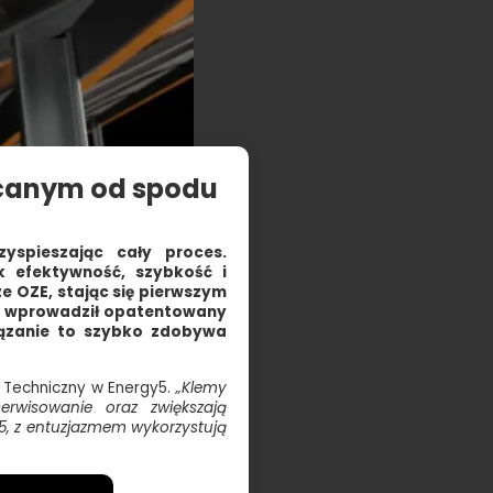
ęcanym od spodu
yspieszając cały proces.
k efektywność, szybkość i
e OZE, stając się pierwszym
y wprowadził opatentowany
ązanie to szybko zdobywa
 Techniczny w Energy5.
„Klemy
erwisowanie oraz zwiększają
y5, z entuzjazmem wykorzystują