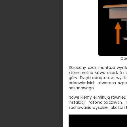
Opa
Skrócony czas montażu wynik
które można łatwo osadzić na
góry. Dzięki adapterowi wyst
odpowiednich otworach szpro
nasadowego.
Nowe klemy eliminują również
instalacji fotowoltaicznych
zachowaniu wysokiej jakości i 