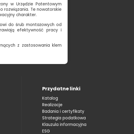
żony w Urzędzie Patentowym
go rozwiązania. Te nowatorskie
wacyjny charakter.
ępowi do śrub montażowych od
rawiają efektywność pracy i
łynących z zastosowania klem
Przydatne linki
Katalog
Realizacje
Badania i certyfikaty
Strategia podatkowa
Klauzula informacyjna
ESG