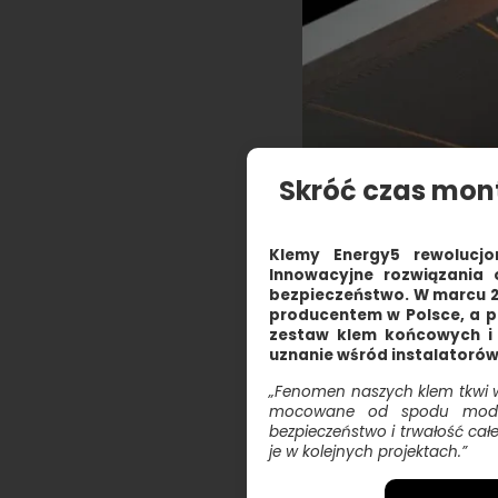
Skróć czas mon
Klemy Energy5 rewolucjo
Innowacyjne rozwiązania 
bezpieczeństwo. W marcu 20
producentem w Polsce, a 
zestaw klem końcowych i
uznanie wśród instalatorów
„Fenomen naszych klem tkwi w
mocowane od spodu modułu n
bezpieczeństwo i trwałość cał
je w kolejnych projektach.”