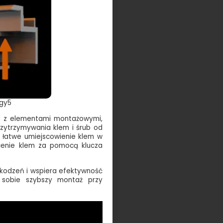
rgy5
em z elementami montażowymi,
rzytrzymywania klem i śrub od
a łatwe umiejscowienie klem w
ęcenie klem za pomocą klucza
zkodzeń i wspiera efektywność
ią sobie szybszy montaż przy