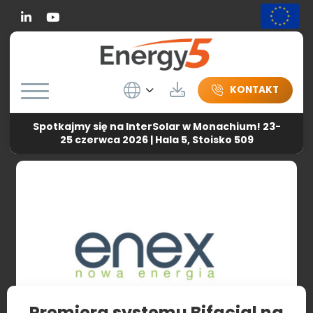
Linkedin
Wybierz język
Do pobrania
KONTAKT
Spotkajmy się na InterSolar w Monachium! 23-
Energy5
-
Aktualności
-
Premiera systemu Bifacial na
25 czerwca 2026 | Hala 5, Stoisko 509
targach ENEX
Premiera systemu Bifacial na