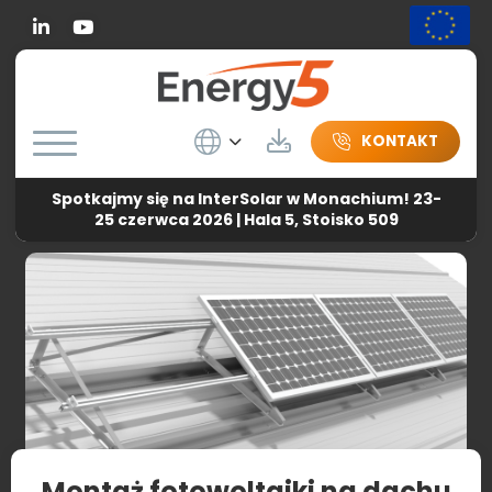
Linkedin
Wybierz język
Do pobrania
KONTAKT
Spotkajmy się na InterSolar w Monachium! 23-
Energy5
-
Aktualności
-
Montaż fotowoltaiki na dachu
25 czerwca 2026 | Hala 5, Stoisko 509
pokrytym płytą warstwową
Montaż fotowoltaiki na dachu