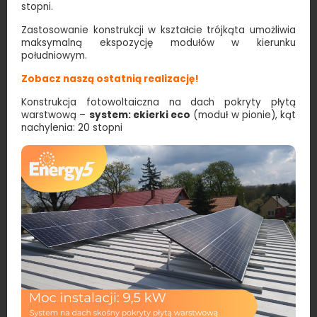
stopni.
Zastosowanie konstrukcji w kształcie trójkąta umożliwia
maksymalną ekspozycję modułów w kierunku
południowym.
Zobacz naszą ostatnią realizację!
Konstrukcja fotowoltaiczna na dach pokryty płytą
warstwową –
system: ekierki eco
(moduł w pionie), kąt
nachylenia: 20 stopni