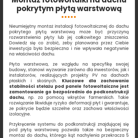
pokrytym płytą warstwową
Nieumiejętny montaż instalacji fotowoltaicznej do dachu
pokrytego płytą warstwową może być przyczyną
rozwarstwienia płyty lub jej całkowitego zniszczenia.
Dowiedz się co zrobić, żeby planowana przez Ciebie
inwestycja była bezpieczna i nie wpływała negatywnie
na właściwości dachu.
Płyta warstwowa, ze względu na specyfikę swojej
budowy, stanowi wyzwanie zarówno dla inwestorów, jak i
instalatorów, realizujących projekty PV na dachach
płaskich i skośnych.
Kluczowe dla zachowania
stabilności stelażu pod panele fotowoltaiczne jest
zamontowanie go bezpośrednio do podkonstrukcji
dachu
, np. za pomocą wkrętów farmerskich. Takie
rozwiązanie likwiduje ryzyko deformacji płyt i gwarantuje,
że pokrycie będzie szczelne oraz zachowa właściwości
izolacyjne.
Przykręcenie systemu do podkonstrukcji znajdującej się
pod płytą warstwową pozwala także na bezpieczny
montaż do dachu, którego kąt nachylenia przekracza 5