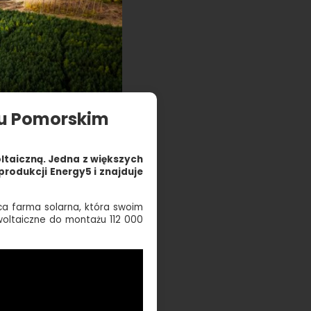
zu Pomorskim
taiczną. Jedna z większych
rodukcji Energy5 i znajduje
ca farma solarna, która swoim
woltaiczne do montażu 112 000