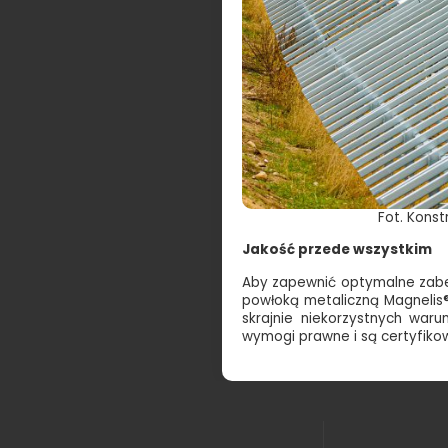
Fot. Kons
Jakość przede wszystkim
Aby zapewnić optymalne zabez
powłoką metaliczną Magnelis®
skrajnie niekorzystnych waru
wymogi prawne i są certyfiko