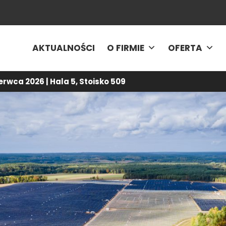
AKTUALNOŚCI
O FIRMIE
OFERTA
rwca 2026 | Hala 5, Stoisko 509
-
Aktualności
-
Farma 60 MW na konstrukcjach Energy5 w Kaliszu 