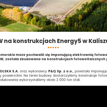
 na konstrukcjach Energy5 w Kalis
rskie może pochwalić się imponującą elektrownią fotowol
W, została zbudowana na konstrukcjach fotowoltaicznych p
OLSKA S.A.
oraz wykonawcy
P&Q Sp. z o.o.
, powstała imponują
ry powierzchni. Na teren budowy dostarczyliśmy konstrukcje foto
dukowania wykorzystaliśmy około 2 000 ton stali.