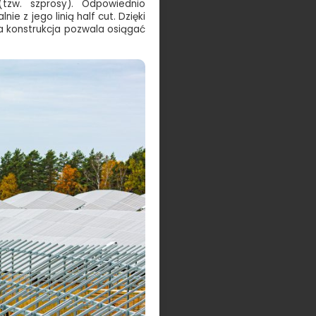
(tzw. szprosy). Odpowiednio
 z jego linią half cut. Dzięki
a konstrukcja pozwala osiągać