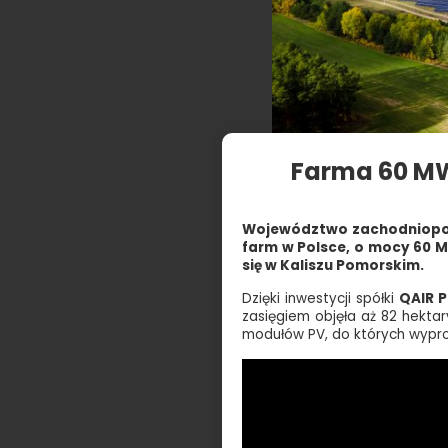
Farma 60 MW
Województwo zachodniopomo
farm w Polsce, o mocy 60 M
się w Kaliszu Pomorskim.
Dzięki inwestycji spółki
QAIR P
zasięgiem objęła aż 82 hekta
modułów PV, do których wypro