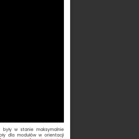
e były w stanie maksymalnie
oły dla modułów w orientacji