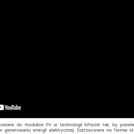
sowane do modułów PV w technologii bifacial tak, by panel
w generowaniu energii elektrycznej. Zastosowane na farmie st