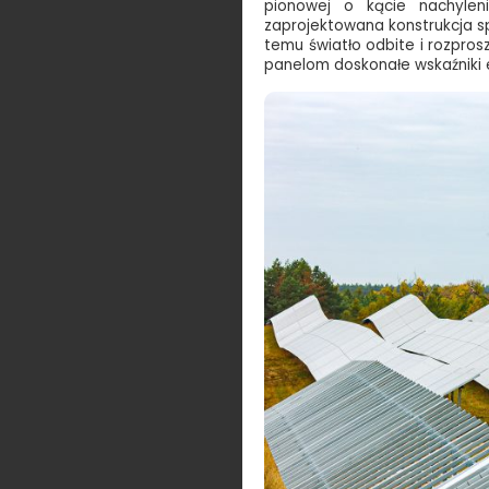
pionowej o kącie nachyleni
zaprojektowana konstrukcja sp
temu światło odbite i rozpro
panelom doskonałe wskaźniki 