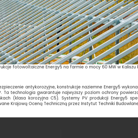
trukcje fotowoltaiczne Energy5 na farmie o mocy 60 MW w Kaliszu
pieczenie antykorozyjne, konstrukcje naziemne Energy5 wykonane 
. Ta technologia gwarantuje najwyższy poziom ochrony powierzch
nkach (klasa korozyjna C5). Systemy PV produkcji Energy5 spełn
wane Krajową Oceną Techniczną przez Instytut Techniki Budowlane