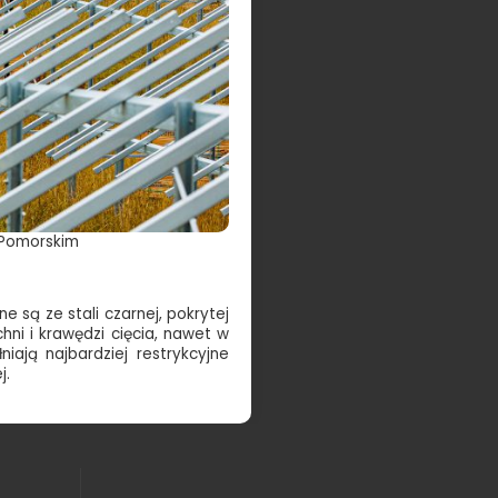
 Pomorskim
są ze stali czarnej, pokrytej
ni i krawędzi cięcia, nawet w
iają najbardziej restrykcyjne
j.