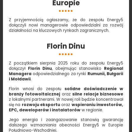
Europie
Z przyjemnością ogłaszamy, że do zespołu Energy5
dołączyli nowi managerowie odpowiedzialni za rozwój
działalności na kluczowych rynkach zagranicznych.
Florin Dinu
Z początkiem sierpnia 2025 roku do zespołu Energy5
dołączył
Florin Dinu
, obejmując stanowisko
Regional
Managera
odpowiedzialnego za rynki
Rumunii, Bułgarii
i Mołdawii
.
Florin wnosi do zespołu
solidne doświadczenie w
branży fotowoltaicznej
oraz
silne relacje biznesowe
z lokalnymi partnerami. W nowej roli będzie koncentrował
się na
rozwoju eksportu
oraz
wspieraniu inwestorów,
EPC, deweloperów i instalatorów
w regionie.
Jego energia i zaangażowanie stanowią gwarancję
dalszego wzmacniania obecności Energy5 w Europie
Południowo-Wschodniej.