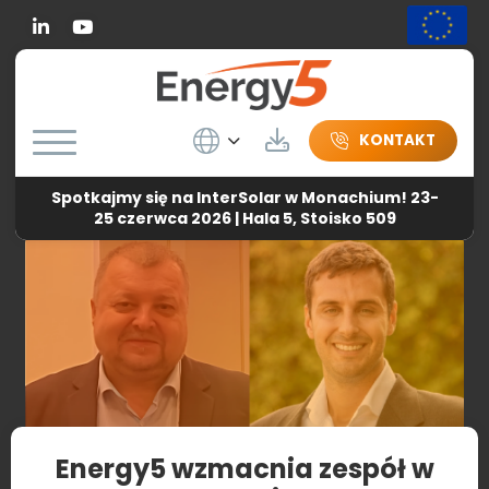
Linkedin
Wybierz język
Do pobrania
KONTAKT
Spotkajmy się na InterSolar w Monachium! 23-
Energy5
-
Aktualności
-
Energy5 wzmacnia zespół w Europie
25 czerwca 2026 | Hala 5, Stoisko 509
Energy5 wzmacnia zespół w