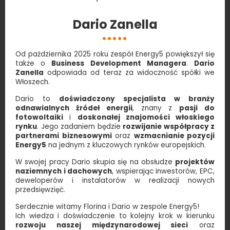
Dario Zanella
Od października 2025 roku zespół Energy5 powiększył się
także o
Business Development Managera
.
Dario
Zanella
odpowiada od teraz za widoczność spółki we
Włoszech.
Dario to
doświadczony specjalista w branży
odnawialnych źródeł energii
, znany z
pasji do
fotowoltaiki
i
doskonałej znajomości włoskiego
rynku
. Jego zadaniem będzie
rozwijanie współpracy z
partnerami biznesowymi
oraz
wzmacnianie pozycji
Energy5
na jednym z kluczowych rynków europejskich.
W swojej pracy Dario skupia się na obsłudze
projektów
naziemnych i dachowych
, wspierając inwestorów, EPC,
deweloperów i instalatorów w realizacji nowych
przedsięwzięć.
Serdecznie witamy Florina i Dario w zespole Energy5!
Ich wiedza i doświadczenie to kolejny krok w kierunku
rozwoju naszej międzynarodowej sieci
oraz