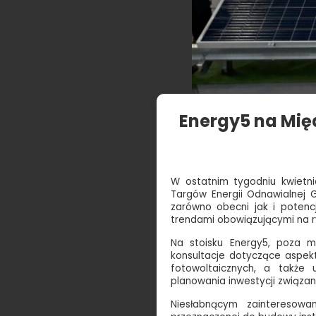
Energy5 na Mię
W ostatnim tygodniu kwietn
Targów Energii Odnawialnej G
zarówno obecni jak i potencj
trendami obowiązującymi na r
Na stoisku Energy5, poza m
konsultacje dotyczące aspe
fotowoltaicznych, a także 
planowania inwestycji związane
Niesłabnącym zainteresowa