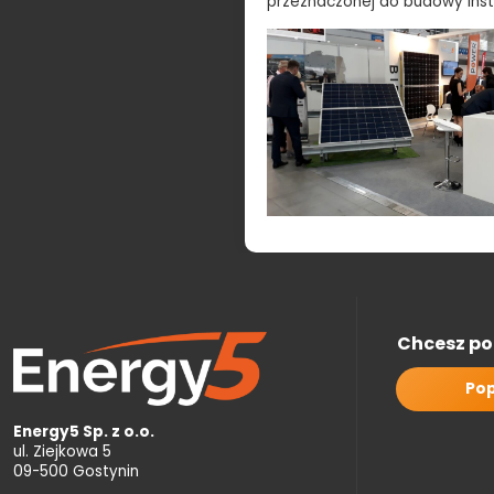
przeznaczonej do budowy insta
Chcesz po
Pop
Energy5 Sp. z o.o.
ul. Ziejkowa 5
09-500 Gostynin