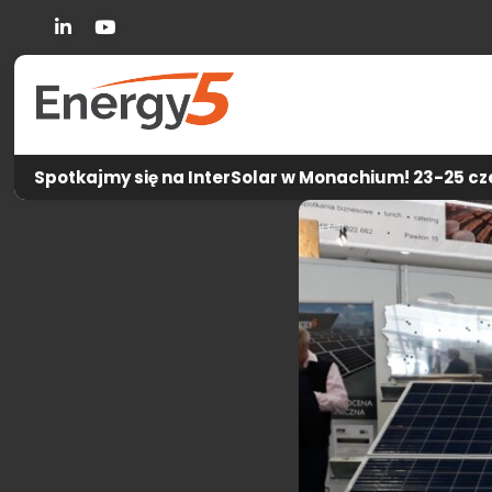
Linkedin
You Tube
Spotkajmy się na InterSolar w Monachium! 23-25 cze
Energy5
-
Aktua