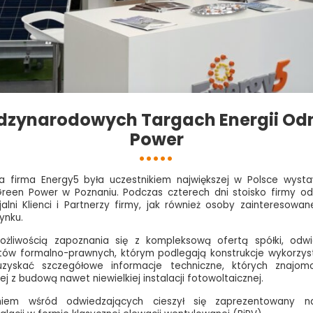
dzynarodowych Targach Energii Od
Power
ia firma Energy5 była uczestnikiem największej w Polsce wys
reen Power w Poznaniu. Podczas czterech dni stoisko firmy odwie
alni Klienci i Partnerzy firmy, jak również osoby zainteresow
ynku.
ożliwością zapoznania się z kompleksową ofertą spółki, odwi
któw formalno-prawnych, którym podlegają konstrukcje wykorz
uzyskać szczegółowe informacje techniczne, których znajo
j z budową nawet niewielkiej instalacji fotowoltaicznej.
niem wśród odwiedzających cieszył się zaprezentowany na