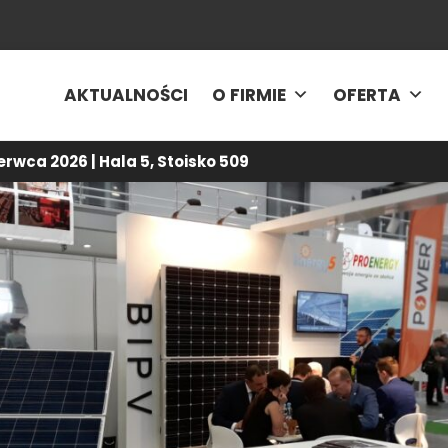
AKTUALNOŚCI
O FIRMIE
OFERTA
rwca 2026 | Hala 5, Stoisko 509
lności
-
Energy5 na Międzynarodowych Targach Energii Odnawial