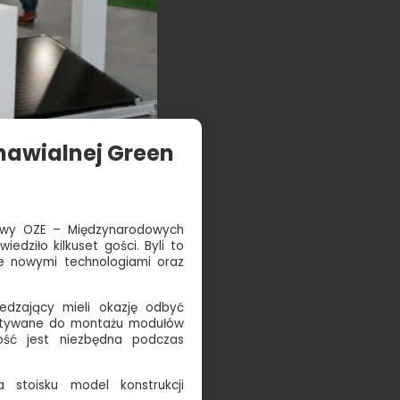
nawialnej Green
tawy OZE – Międzynarodowych
dziło kilkuset gości. Byli to
ane nowymi technologiami oraz
edzający mieli okazję odbyć
ystywane do montażu modułów
mość jest niezbędna podczas
 stoisku model konstrukcji