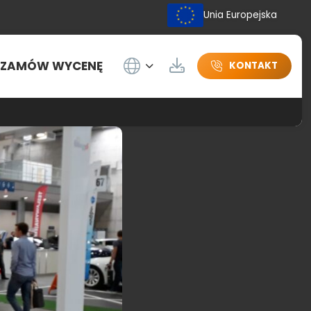
Unia Europejska
Wybierz język
ZAMÓW WYCENĘ
Do pobrania
KONTAKT
nej Green Power