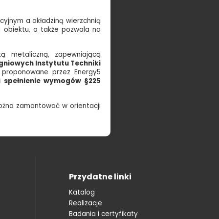
cyjnym a okładziną wierzchnią
j obiektu, a także pozwala na
ą metaliczną, zapewniającą
niowych Instytutu Techniki
ę proponowane przez Energy5
i spełnienie wymogów §225
ożna zamontować w orientacji
Przydatne linki
Katalog
Realizacje
Badania i certyfikaty