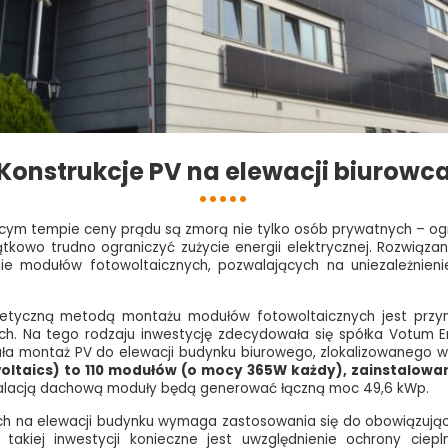
Konstrukcje PV na elewacji biurowc
ącym tempie ceny prądu są zmorą nie tylko osób prywatnych – o
ątkowo trudno ograniczyć zużycie energii elektrycznej. Rozwiązan
nie modułów fotowoltaicznych, pozwalających na uniezależnieni
etyczną metodą montażu modułów fotowoltaicznych jest przy
ch. Na tego rodzaju inwestycję zdecydowała się spółka Votum En
ała montaż PV do elewacji budynku biurowego, zlokalizowanego w
voltaics) to 110 modułów (o mocy 365W każdy), zainstalowa
talacją dachową moduły będą generować łączną moc 49,6 kWp.
ych na elewacji budynku wymaga zastosowania się do obowiązują
i takiej inwestycji konieczne jest uwzględnienie ochrony ciep