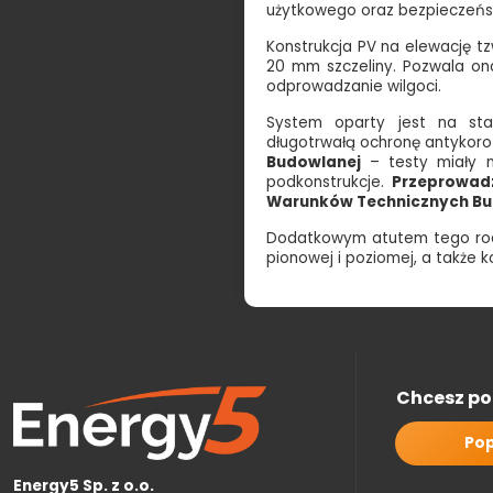
użytkowego oraz bezpieczeń
Konstrukcja PV na elewację t
20 mm szczeliny. Pozwala ona
odprowadzanie wilgoci.
System oparty jest na sta
długotrwałą ochronę antykoro
Budowlanej
– testy miały n
podkonstrukcje.
Przeprowad
Warunków Technicznych B
Dodatkowym atutem tego rodz
pionowej i poziomej, a także
Chcesz po
Pop
Energy5 Sp. z o.o.