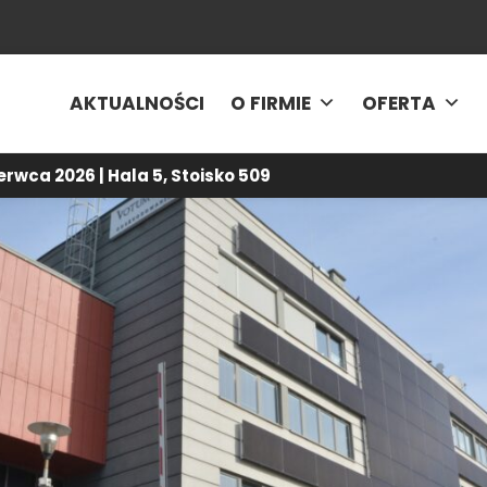
AKTUALNOŚCI
O FIRMIE
OFERTA
rwca 2026 | Hala 5, Stoisko 509
Energy5
-
Aktualności
-
Konstrukcje PV na elewacji biurowca