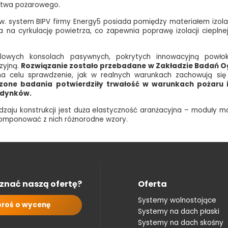
stwa pożarowego.
zw. system BIPV firmy Energy5 posiada pomiędzy materiałem izola
 na cyrkulację powietrza, co zapewnia poprawę izolacji cieplne
lowych konsolach pasywnych, pokrytych innowacyjną powłok
zyjną.
Rozwiązanie zostało przebadane w Zakładzie Badań Og
a celu sprawdzenie, jak w realnych warunkach zachowują si
zone badania potwierdziły trwałość w warunkach pożaru 
udynków.
aju konstrukcji jest duża elastyczność aranżacyjna – moduły m
 komponować z nich różnorodne wzory.
znać naszą ofertę?
Oferta
Systemy wolnostojące
roś o wycenę
Systemy na dach płaski
Systemy na dach skośny