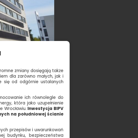
a
gromne zmiany dosięgają także
iem dla zarówno małych, jak i
e się od odgórnie ustalanych
mocowanie ich równolegle do
ergy, która jako uzupełnienie
e Wrocławiu.
Inwestycja BIPV
nych na południowej ścianie
cych przepisów i uwarunkowań
lnej budynku, bezpieczeństwa