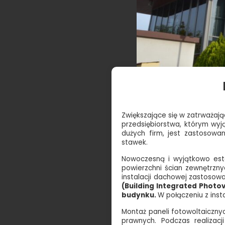
Zwiększające się w zatrważaj
przedsiębiorstwa, którym wyj
dużych firm, jest zastosowa
stawek.
Nowoczesną i wyjątkowo est
powierzchni ścian zewnętrzny
instalacji dachowej zastosow
(Building Integrated Photo
budynku.
W połączeniu z ins
Montaż paneli fotowoltaiczn
prawnych. Podczas realizacj