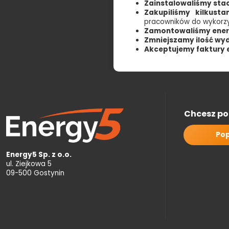
Zainstalowaliśmy sta
Zakupiliśmy kilkust
pracowników do wykorzy
Zamontowaliśmy energ
Zmniejszamy ilość wy
Akceptujemy faktury e
Chcesz po
Pop
Energy5 Sp. z o.o.
ul. Ziejkowa 5
09-500 Gostynin