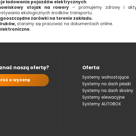
cje ładowania pojazdów elektrycznych
.
anowiskowy stojak na rowery
– promujemy zdrowy i aktyw
stywania ekologicznych środków transportu.
ooszczędne żarówki na terenie zakładu.
druków,
staramy się pracować na dokumentach online.
lektroniczne.
znać naszą ofertę?
Oferta
Systemy wolnostojące
roś o wycenę
Systemy na dach płaski
Systemy na dach skośny
Systemy elewacyjne
Systemy AUTOBOX