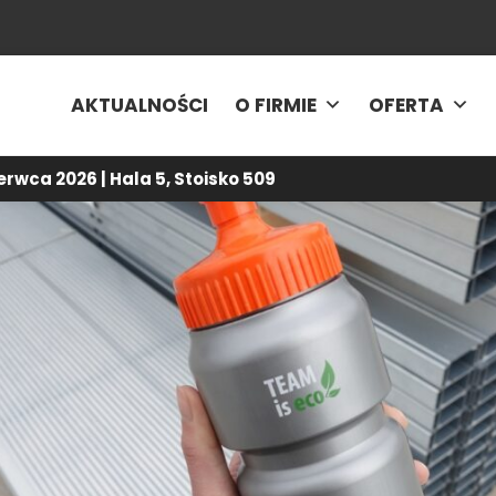
AKTUALNOŚCI
O FIRMIE
OFERTA
rwca 2026 | Hala 5, Stoisko 509
Energy5
-
Dla środowiska
-
Działamy proekologicznie