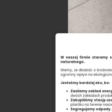
W naszej firmie staramy 
naturalnego.
Wiemy, że dbałość o środowisk
ogromny wpływ na ekologiczn
Jesteśmy bardziej eko, bo:
Zasilamy zakład energ
dwóch zakładach produkc
Zakupiliśmy stację u
plastiku na terenie nasz
Segregujemy odpady.