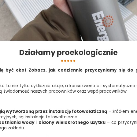
Działamy proekologicznie
się być eko! Zobacz, jak codziennie przyczyniamy się do
o to nie tylko cyklicznie akcje, a konsekwentne i systematyczne 
ą świadomość naszych pracowników oraz współpracowników.
ią wytworzoną przez instalację fotowolaticzną
– źródłem ener
yjnych, są instalacje fotowoltaiczne.
zdatniania wody
i
bidony wielokrotnego użytku
– co przyczyni
ego zakładu.