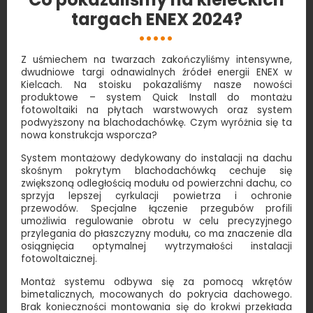
targach ENEX 2024?
Z uśmiechem na twarzach zakończyliśmy intensywne,
dwudniowe targi odnawialnych źródeł energii ENEX w
Kielcach. Na stoisku pokazaliśmy nasze nowości
produktowe – system Quick Install do montażu
fotowoltaiki na płytach warstwowych oraz system
podwyższony na blachodachówkę. Czym wyróżnia się ta
nowa konstrukcja wsporcza?
System montażowy dedykowany do instalacji na dachu
skośnym pokrytym blachodachówką cechuje się
zwiększoną odległością modułu od powierzchni dachu, co
sprzyja lepszej cyrkulacji powietrza i ochronie
przewodów. Specjalne łączenie przegubów profili
umożliwia regulowanie obrotu w celu precyzyjnego
przylegania do płaszczyzny modułu, co ma znaczenie dla
osiągnięcia optymalnej wytrzymałości instalacji
fotowoltaicznej.
Montaż systemu odbywa się za pomocą wkrętów
bimetalicznych, mocowanych do pokrycia dachowego.
Brak konieczności montowania się do krokwi przekłada