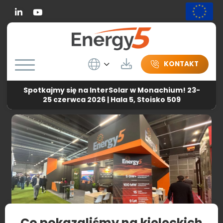
Linkedin
Wybierz język
Do pobrania
KONTAKT
Spotkajmy się na InterSolar w Monachium! 23-
Energy5
-
Aktualności
-
Co pokazaliśmy na kieleckich
25 czerwca 2026 | Hala 5, Stoisko 509
targach ENEX 2024?
Co pokazaliśmy na kieleckich