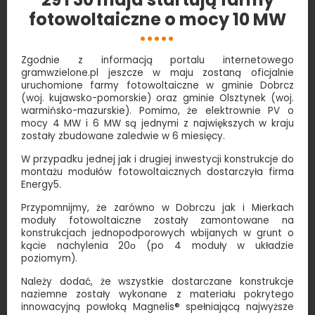
fotowoltaiczne o mocy 10 MW
Zgodnie z informacją portalu internetowego
gramwzielone.pl jeszcze w maju zostaną oficjalnie
uruchomione farmy fotowoltaiczne w gminie Dobrcz
(woj. kujawsko-pomorskie) oraz gminie Olsztynek (woj.
warmińsko-mazurskie). Pomimo, że elektrownie PV o
mocy 4 MW i 6 MW są jednymi z największych w kraju
zostały zbudowane zaledwie w 6 miesięcy.
W przypadku jednej jak i drugiej inwestycji konstrukcje do
montażu modułów fotowoltaicznych dostarczyła firma
Energy5.
Przypomnijmy, że zarówno w Dobrczu jak i Mierkach
moduły fotowoltaiczne zostały zamontowane na
konstrukcjach jednopodporowych wbijanych w grunt o
kącie nachylenia 20ο (po 4 moduły w układzie
poziomym).
Należy dodać, że wszystkie dostarczane konstrukcje
naziemne zostały wykonane z materiału pokrytego
innowacyjną powłoką Magnelis® spełniającą najwyższe