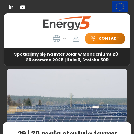
Linkedin
Wybierz język
Do pobrania
KONTAKT
Spotkajmy się na InterSolar w Monachium! 23-
Energy5
-
Aktualności
-
29 i 30 maja startują farmy
25 czerwca 2026 | Hala 5, Stoisko 509
fotowoltaiczne o mocy 10 MW
29 i 30 maja startują farmy