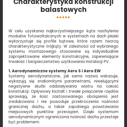
Charakterystyka konstrukcji
balastowych
W celu uzyskania najkorzystniejszego kąta nachylenia
modułów fotowoltaicznych w systemach na dach płaski
wykorzystuje się profile kątowe, które razem tworzą
charakterystyczne trójkąty. W zależności od wybranego
systemu montażowego stosowane są indywidualnie
zaprojektowane elementy konstrukcyjne, zapewniające
trwałość i bezpieczeństwo użytkowania instalacji PV.
1. Aerodynamiczne systemy Aero S i Aero EW
Systemy aerodynamiczne, jak sama nazwa wskazuje,
wykazują się znakomitymi parametrami, niwelującymi
negatywne skutki oddziaływania wiatru na całość
konstrukcji. Opływowy kształt i trwałe połączenie rzędów
sprawiają, że ilość zastosowanego obciążenia jest
zredukowana i nie powoduje przekroczenia nośności
granicznej dachu, a także zapobiega powstawania
miejscowych punktów przeciążeń. Dzięki systemom
aerodynamicznym ograniczona nośność dachu przestaje
być problemem.