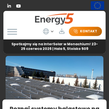
Linkedin
Wybierz język
Do pobrania
KONTAKT
Spotkajmy się na InterSolar w Monachium! 23-
Energy5
-
Bez kategorii
-
Poznaj systemy balastowe na
25 czerwca 2026 | Hala 5, Stoisko 509
dachy płaskie
Poznaj systemy balastowe na