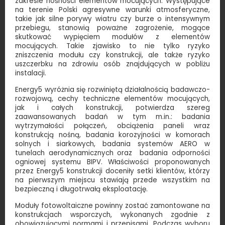
zakresie nośności elementów mocujących. Występujące
na terenie Polski agresywne warunki atmosferyczne,
takie jak silne porywy wiatru czy burze o intensywnym
przebiegu, stanowią poważne zagrożenie, mogące
skutkować wypięciem modułów z elementów
mocujących. Takie zjawisko to nie tylko ryzyko
zniszczenia modułu czy konstrukcji, ale także ryzyko
uszczerbku na zdrowiu osób znajdujących w pobliżu
instalacji.
Energy5 wyróżnia się rozwiniętą działalnością badawczo-
rozwojową, cechy techniczne elementów mocujących,
jak i całych konstrukcji, potwierdza szereg
zaawansowanych badań w tym m.in.: badania
wytrzymałości połączeń, obciążenia paneli wraz
konstrukcją nośną, badania korozyjności w komorach
solnych i siarkowych, badania systemów AERO w
tunelach aerodynamicznych oraz badania odporności
ogniowej systemu BIPV. Właściwości proponowanych
przez Energy5 konstrukcji doceniły setki klientów, którzy
na pierwszym miejscu stawiają przede wszystkim na
bezpieczną i długotrwałą eksploatację.
Moduły fotowoltaiczne powinny zostać zamontowane na
konstrukcjach wsporczych, wykonanych zgodnie z
obowiązującymi normami i przepisami. Podczas wyboru