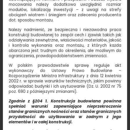
mocowania należy dodatkowo uwzględnić rozmiar
modułów, lokalizację inwestycji – z uwagi na strefy
obciążeń wiatrem i śniegiem oraz zalecenia producenta
dot. sposobu montażu.
Należy nadmienić, że bezpieczna i niezawodna praca
konstrukcji budowlanej to zespół cech i zjawisk takich jak
odziaływania zewnętrzne, właściwości materiałów, jakość
i kontrola wykonania oraz montażu, z których każda
obarczona jest trudnym do określenia, ale możliwym do
ograniczenia, prawdopodobieństwem zmienności.
W polskim prawodawstwie sprawę reguluje akt
wykonawczy do Ustawy Prawo Budowlane –
Rozporządzenie Ministra Infrastruktury z dnia 12 kwietnia
2002 r. w sprawie warunków technicznych, jakim powinny
odpowiadać budynki i ich usytuowanie (Dz. U. 2002 nr 75
poz. 690 z późniejszymi zmianami).
Zgodnie z §204 1. Konstrukcja budowlana powinna
spełniać warunki zapewniające nieprzekroczenie
stanów granicznych nośności oraz stanów granicznych
przydatności do użytkowania w żadnym z jego
elementów i w całej konstrukcji.