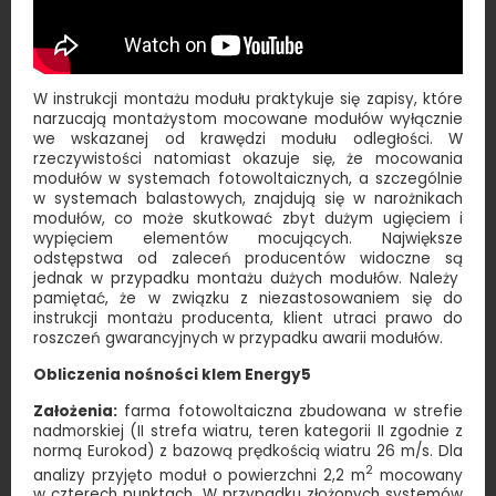
W instrukcji montażu modułu praktykuje się zapisy, które
narzucają montażystom mocowane modułów wyłącznie
we wskazanej od krawędzi modułu odległości. W
rzeczywistości natomiast okazuje się, że mocowania
modułów w systemach fotowoltaicznych, a szczególnie
w systemach balastowych, znajdują się w narożnikach
modułów, co może skutkować zbyt dużym ugięciem i
wypięciem elementów mocujących. Największe
odstępstwa od zaleceń producentów widoczne są
jednak w przypadku montażu dużych modułów. Należy
pamiętać, że w związku z niezastosowaniem się do
instrukcji montażu producenta, klient utraci prawo do
roszczeń gwarancyjnych w przypadku awarii modułów.
Obliczenia nośności klem Energy5
Założenia:
farma fotowoltaiczna zbudowana w strefie
nadmorskiej (II strefa wiatru, teren kategorii II zgodnie z
normą Eurokod) z bazową prędkością wiatru 26 m/s. Dla
2
analizy przyjęto moduł o powierzchni 2,2 m
mocowany
w czterech punktach. W przypadku złożonych systemów