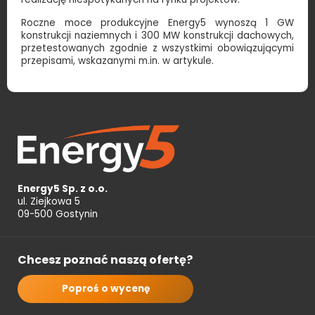
Roczne moce produkcyjne Energy5 wynoszą 1 GW
konstrukcji naziemnych i 300 MW konstrukcji dachowych,
przetestowanych zgodnie z wszystkimi obowiązującymi
przepisami, wskazanymi m.in. w artykule.
Energy5 Sp. z o.o.
ul. Ziejkowa 5
09-500 Gostynin
Chcesz poznać naszą ofertę?
Poproś o wycenę