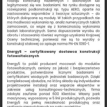
rodzaju konstrukcji naziemnych i dachowych lub
legitymować się ww. badaniami. Na rynku dostępne są
rozwiązania podkonstrukcji np. typu AERO, oparte na
zastosowaniu wsporników z tworzyw sztucznych – do
których dokręcane są moduły. W takich przypadkach nie
ma możliwości wykonania np. analiz numerycznych takich
zamocowań, co wiąże się z koniecznością wykonania
badań laboratoryjnych. Samo dopuszczenie wyrobu do
obrotu i stosowania również wymaga uzyskania Krajowej
Oceny technicznej, ponieważ nie są to wyroby o
konstrukcji stalowej co opisuje norma PN-EN 1090-1.
Energy5 – certyfikowany dostawca konstrukcji
fotowoltaicznych
Energy5 to polski producent mocowań do modułów
fotowoltaicznych, ceniony za jakość i bezpieczeństwo
produktów, potwierdzone licznymi badaniami i
certyfikatami wiodących jednostek badawczych. Dzięki
kompleksowej obsłudze, na którą składa się indywidualne
projektowanie instalacji oraz wsparcie ekspertów w
zakresie usług konsultingowo-technicznych, firma
zdobyła zaufanie ponad 600 Klientów. Własny park
maszynowy, wyposażony w 5 linii produkcyjnych, pozwala
Energy5 na pełną niezależność produkcyjną oraz
realizację niespotykanych na rynku projektów.