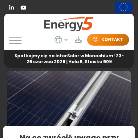
Linkedin
Wybierz język
Do pobrania
KONTAKT
Spotkajmy się na InterSolar w Monachium! 23-
Energy5
-
Aktualności
-
Na co zwrócić uwagę przy wyborze
25 czerwca 2026 | Hala 5, Stoisko 509
mocowania do modułów fotowoltaicznych?
Na co zwrócić uwagę przy