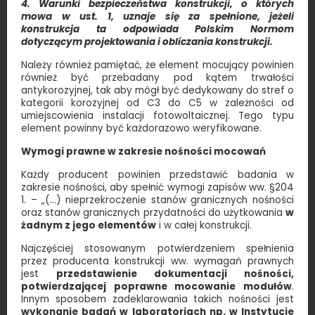
4. Warunki bezpieczeństwa konstrukcji, o których
mowa w ust. 1, uznaje się za spełnione, jeżeli
konstrukcja ta odpowiada Polskim Normom
dotyczącym projektowania i obliczania konstrukcji.
Należy również pamiętać, że element mocujący powinien
również być przebadany pod kątem trwałości
antykorozyjnej, tak aby mógł być dedykowany do stref o
kategorii korozyjnej od C3 do C5 w zależności od
umiejscowienia instalacji fotowoltaicznej. Tego typu
element powinny być każdorazowo weryfikowane.
Wymogi prawne w zakresie nośności mocowań
Każdy producent powinien przedstawić badania w
zakresie nośności, aby spełnić wymogi zapisów ww. §204
1. – „(…) nieprzekroczenie stanów granicznych nośności
oraz stanów granicznych przydatności do użytkowania
w
żadnym z jego elementów
i w całej konstrukcji.
Najczęściej stosowanym potwierdzeniem spełnienia
przez producenta konstrukcji ww. wymagań prawnych
jest
przedstawienie dokumentacji nośności,
potwierdzającej poprawne mocowanie modułów
.
Innym sposobem zadeklarowania takich nośności jest
wykonanie badań w laboratoriach np. w Instytucie