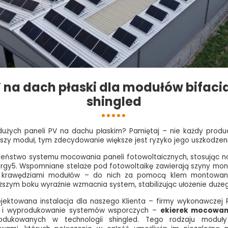
 na dach płaski dla modułów bifacia
shingled
 dużych paneli PV na dachu płaskim? Pamiętaj – nie każdy prod
ższy moduł, tym zdecydowanie większe jest ryzyko jego uszkodzen
czeństwo systemu mocowania paneli fotowoltaicznych, stosując n
nergy5. Wspomniane stelaże pod fotowoltaikę zawierają szyny mo
i krawędziami modułów – do nich za pomocą klem montowane
szym boku wyraźnie wzmacnia system, stabilizując ułożenie duż
ojektowana instalacja dla naszego Klienta – firmy wykonawczej 
e i wyprodukowanie systemów wsporczych –
ekierek mocowan
odukowanych w technologii shingled. Tego rodzaju moduły c