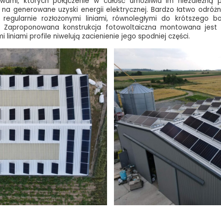
iwami, których połączenie w całość umożliwia im niezależną p
na generowane uzyski energii elektrycznej. Bardzo łatwo odróżn
regularnie rozłożonymi liniami, równoległymi do krótszego bo
cut. Zaproponowana konstrukcja fotowoltaiczna montowana jes
iniami profile niwelują zacienienie jego spodniej części.