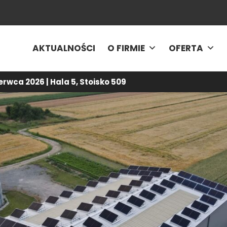
AKTUALNOŚCI
O FIRMIE
OFERTA
rwca 2026 | Hala 5, Stoisko 509
lności
-
Konstrukcja PV na dach płaski dla modułów bifacial w tech