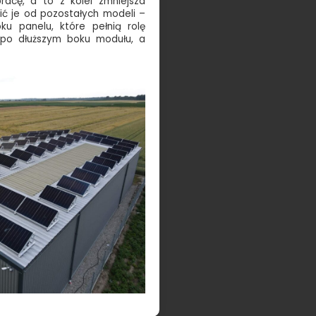
racę, a to z kolei zmniejsza
ić je od pozostałych modeli –
ku panelu, które pełnią rolę
t po dłuższym boku modułu, a