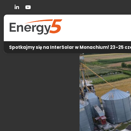
Linkedin
You Tube
Spotkajmy się na InterSolar w Monachium! 23-25 cze
Energy5
-
Aktua