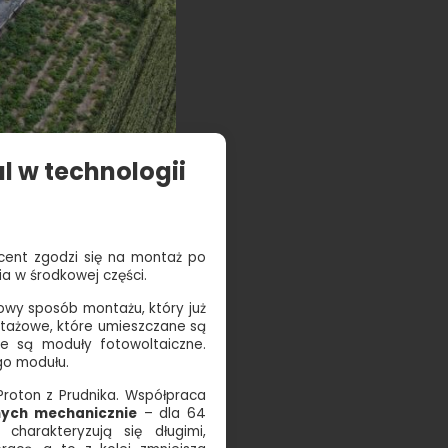
l w technologii
ucent zgodzi się na montaż po
ia w środkowej części.
owy sposób montażu, który już
ntażowe, które umieszczane są
 są moduły fotowoltaiczne.
ego modułu.
Proton z Prudnika. Współpraca
ych mechanicznie
– dla 64
harakteryzują się długimi,