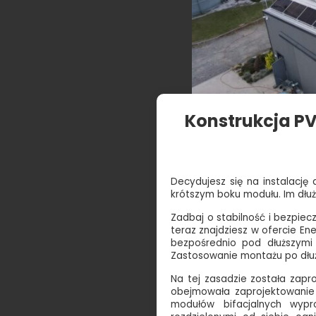
Konstrukcja PV
Decydujesz się na instalację
krótszym boku modułu. Im dłu
Zadbaj o stabilność i bezpie
teraz znajdziesz w ofercie E
bezpośrednio pod dłuższym
Zastosowanie montażu po dłuż
Na tej zasadzie została zapr
obejmowała zaprojektowani
modułów bifacjalnych wypr