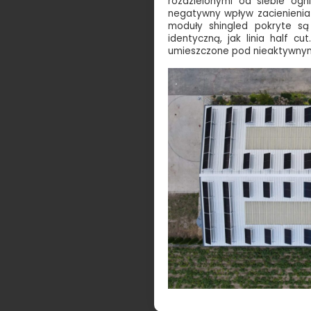
rozdzielonymi od siebie ogn
negatywny wpływ zacienienia 
moduły shingled pokryte są 
identyczną, jak linia half 
umieszczone pod nieaktywnymi l