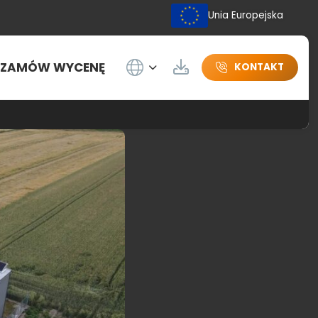
Unia Europejska
Wybierz język
ZAMÓW WYCENĘ
Do pobrania
KONTAKT
nologii shingled