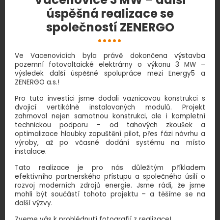
úspěšná realizace se
společností ZENERGO
Ve Vacenovicích byla právě dokončena výstavba
pozemní fotovoltaické elektrárny o výkonu 3 MW –
výsledek další úspěšné spolupráce mezi Energy5 a
ZENERGO a.s.!
Pro tuto investici jsme dodali vaznicovou konstrukci s
dvojicí vertikálně instalovaných modulů. Projekt
zahrnoval nejen samotnou konstrukci, ale i kompletní
technickou podporu – od tahových zkoušek a
optimalizace hloubky zapuštění pilot, přes fázi návrhu a
výroby, až po včasné dodání systému na místo
instalace.
Tato realizace je pro nás důležitým příkladem
efektivního partnerského přístupu a společného úsilí o
rozvoj moderních zdrojů energie. Jsme rádi, že jsme
mohli být součástí tohoto projektu – a těšíme se na
další výzvy.
Zveme vás k prohlédnutí fotografií z realizace!