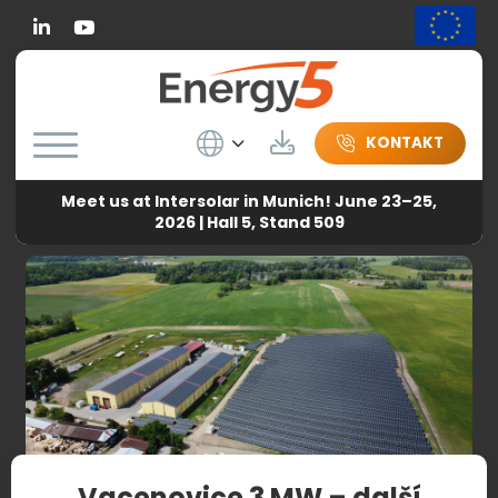
Linkedin
Wybierz język
Herunterladen
KONTAKT
Meet us at Intersolar in Munich! June 23–25,
Energy5
-
Zprávy
-
Vacenovice 3 MW – další úspěšná
2026 | Hall 5, Stand 509
realizace se společností ZENERGO
Vacenovice 3 MW – další