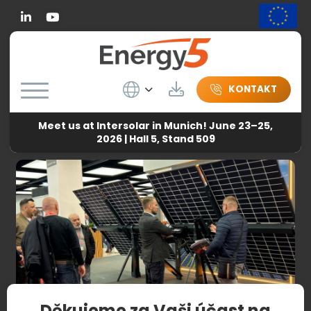
Linkedin
Wybierz język
Herunterladen
KONTAKT
Meet us at Intersolar in Munich! June 23–25,
Energy5
-
Zprávy
-
Děkujeme za Vaši účast na veletrhu
2026 | Hall 5, Stand 509
NetZero Energy!
Děkujeme za Vaši účast na