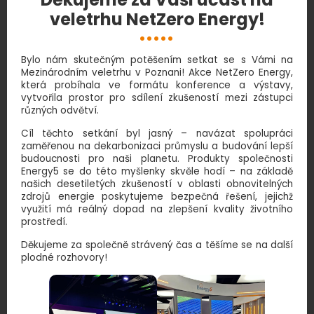
veletrhu NetZero Energy!
Bylo nám skutečným potěšením setkat se s Vámi na
Mezinárodním veletrhu v Poznani! Akce NetZero Energy,
která probíhala ve formátu konference a výstavy,
vytvořila prostor pro sdílení zkušeností mezi zástupci
různých odvětví.
Cíl těchto setkání byl jasný – navázat spolupráci
zaměřenou na dekarbonizaci průmyslu a budování lepší
budoucnosti pro naši planetu. Produkty společnosti
Energy5 se do této myšlenky skvěle hodí – na základě
našich desetiletých zkušeností v oblasti obnovitelných
zdrojů energie poskytujeme bezpečná řešení, jejichž
využití má reálný dopad na zlepšení kvality životního
prostředí.
Děkujeme za společně strávený čas a těšíme se na další
plodné rozhovory!