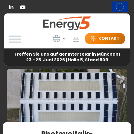
Linkedin
Wybierz język
Herunterladen
KONTAKT
Treffen Sie uns auf der Intersolar in München!
Energy5
-
Nachricht
-
Photovoltaik-Modulmontagesysteme
23.–25. Juni 2026 | Halle 5, Stand 509
für Unternehmen
Photovoltaik-