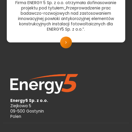
Firma ENERGY 5 Sp. z o.o. otrzymała dofinasowanie
projektu pod tytułem:„Przeprowadzenie prac
badawczo-rozwojowych nad zastosowaniem
innowacyjnej powłoki antykorozyjnej elementów
konstrukcyjnych instalacji fotowoltaicznych dla
ENERGY5 Sp. z o.o.”.
Energy5 Sp. z o.o.
Ziejkowa 5
09-500 Gostynin
Polen