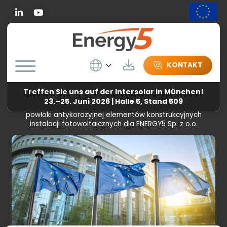
Linkedin
Wybierz język
Herunterladen
KONTAKT
Treffen Sie uns auf der Intersolar in München!
Energy5
-
Die Europäische Union
-
Przeprowadzenie prac
23.–25. Juni 2026 | Halle 5, Stand 509
badawczo-rozwojowych nad zastosowaniem innowacyjnej
powłoki antykorozyjnej elementów konstrukcyjnych
instalacji fotowoltaicznych dla ENERGY5 Sp. z o.o.