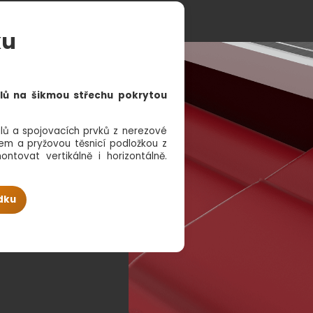
ku
lů na šikmou střechu pokrytou
filů a spojovacích prvků z nerezové
em a pryžovou těsnicí podložkou z
ontovat vertikálně i horizontálně.
dku