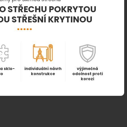
RO STŘECHU POKRYTOU
U STŘEŠNÍ KRYTINOU
a sklo-
individuální návrh
výjimečná
lo
konstrukce
odolnost proti
korozi