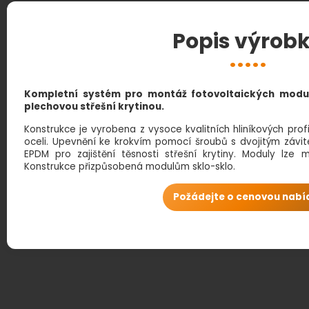
Popis výrob
Kompletní systém pro montáž fotovoltaických modu
plechovou střešní krytinou.
Konstrukce je vyrobena z vysoce kvalitních hliníkových pro
oceli. Upevnění ke krokvím pomocí šroubů s dvojitým závit
EPDM pro zajištění těsnosti střešní krytiny. Moduly lze m
Konstrukce přizpůsobená modulům sklo-sklo.
Požádejte o cenovou nabí