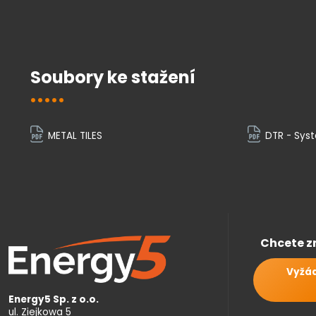
Soubory ke stažení
METAL TILES
DTR - Sys
Chcete z
Vyžád
Energy5 Sp. z o.o.
ul. Ziejkowa 5