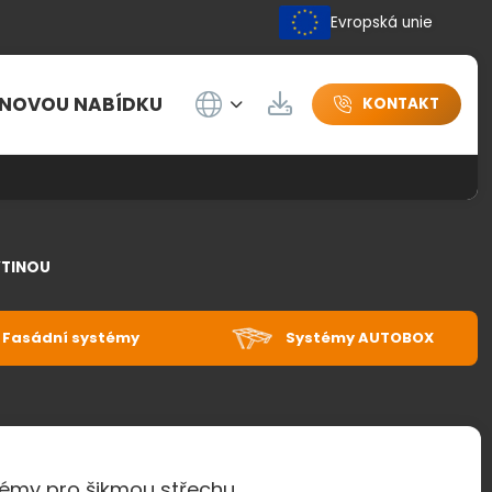
Evropská unie
Wybierz język
ENOVOU NABÍDKU
Herunterladen
KONTAKT
YTINOU
Fasádní systémy
Systémy AUTOBOX
émy pro šikmou střechu