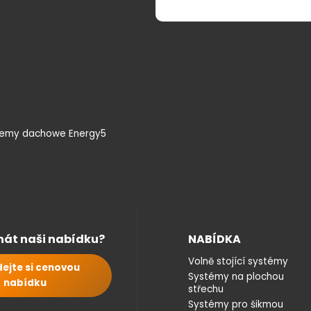
temy dachowe Energy5
nát naši nabídku?
NABÍDKA
Volně stojící systémy
ejte si cenovou
Systémy na plochou
nabídku
střechu
Systémy pro šikmou