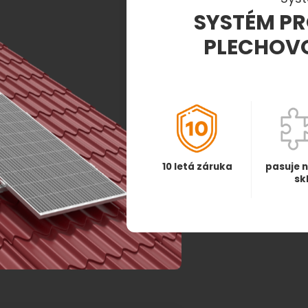
SYSTÉM P
PLECHOVO
10 letá záruka
pasuje n
sk