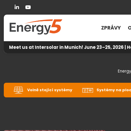
Linkedin
You Tube
ZPRÁVY
O
Meet us at Intersolar in Munich! June 23–25, 2026 | H
Energ
Volně stojící systémy
Systémy na plo