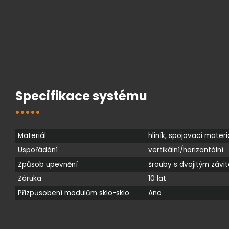
Specifikace systému
Materiál
hliník, spojovací materi
Uspořádání
vertikální/horizontální
Způsob upevnění
šrouby s dvojitým závi
Záruka
10 lat
Přizpůsobení modulům sklo-sklo
Ano