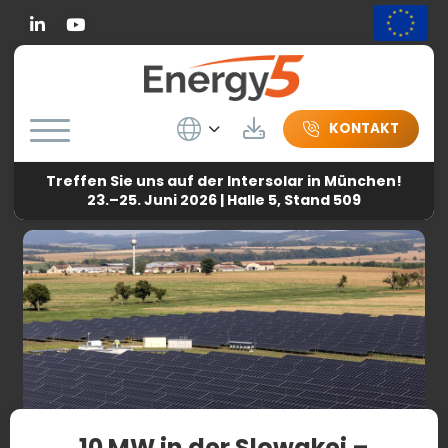
Linkedin
Wybierz język
Herunterladen
KONTAKT
Treffen Sie uns auf der Intersolar in München!
Energy5
-
Nachricht
-
10 MW in der Slowakei – Langlebige
23.–25. Juni 2026 | Halle 5, Stand 509
Unterkonstruktion von Energy5
10 MW in der Slowakei –