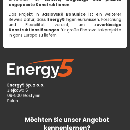
angepasste Konstruktionen
.
Das Projekt in
Jaslovské Bohunice
ist ein weiterer
Beweis dafür, dass
Energy5
Ingenieurswissen, Forschung
und Flexibilität vereint, um
zuverlässige
Konstruktionslösungen
für große Photovoltaikprojekte
in ganz Europa zu liefern.
Energy5 Sp. z o.o.
Ziejkowa 5
09-500 Gostynin
Polen
Möchten Sie unser Angebot
kennenlernen?