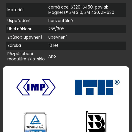
černá ocel S320-S450, povlak
Materiál
Magnelis® ZM 310, ZM 430, ZM620
Uspořádání
horizontálně
Úhel náklonu
25°/30°
Způsob upevnění
upevnění
Záruka
10 let
Přizpůsobení
Ano
modulům sklo-sklo