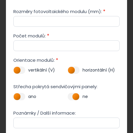
Rozměry fotovoltaického modulu (mm):
*
Počet modulů:
*
Orientace modulů:
*
vertikální (V)
horizontální (H)
Střecha pokrytá sendvičovými panely:
ano
ne
Poznámky / Další informace: