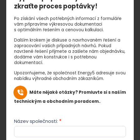
zkraťte proces poptávky!
Po získání všech potřebných informací z formuláře
vám připravíme výkresovou dokumentaci
s optimálním řešením a cenovou kalkulaci.
Dalším krokem je diskuse o navrhovaném řešení a
zapracování vašich případných návrhů. Pokud
navržené řešení přijmete a zašlete nám objednávku,
dodáme vám konstrukce i s potřebnou
dokumentací.
Upozorňujeme, že společnost Energy5 adresuje svou
nabídku výhradně obchodním zákazníkům.
Máte nějaké otázky? Promluvte si s naším
technickým a obchodním poradcem.
.
(CS)
Název společnosti:
*
FZ
SYSTEMY
NA