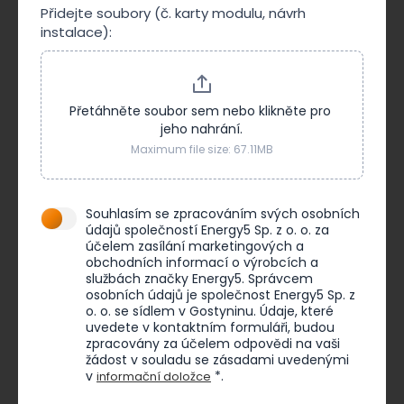
Přidejte soubory (č. karty modulu, návrh
instalace):
Přetáhněte soubor sem nebo klikněte pro 
jeho nahrání.
Maximum file size: 67.11MB
Souhlasím se zpracováním svých osobních
údajů společností Energy5 Sp. z o. o. za
účelem zasílání marketingových a
obchodních informací o výrobcích a
službách značky Energy5. Správcem
osobních údajů je společnost Energy5 Sp. z
o. o. se sídlem v Gostyninu. Údaje, které
uvedete v kontaktním formuláři, budou
zpracovány za účelem odpovědi na vaši
žádost v souladu se zásadami uvedenými
v
*.
informační doložce