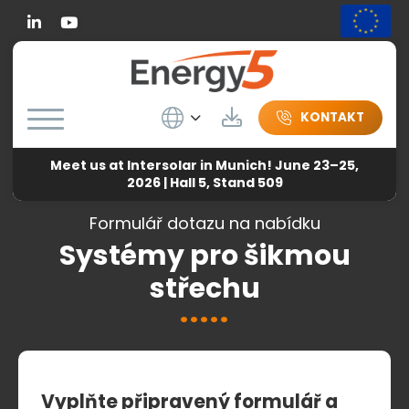
Linkedin
Wybierz język
Herunterladen
KONTAKT
Meet us at Intersolar in Munich! June 23–25,
Energy5
-
Systémy pro šikmou střechu
2026 | Hall 5, Stand 509
Formulář dotazu na nabídku
Systémy pro šikmou
střechu
Vyplňte připravený formulář a