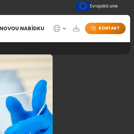
Evropská unie
Wybierz język
ENOVOU NABÍDKU
Herunterladen
KONTAKT
pandemii