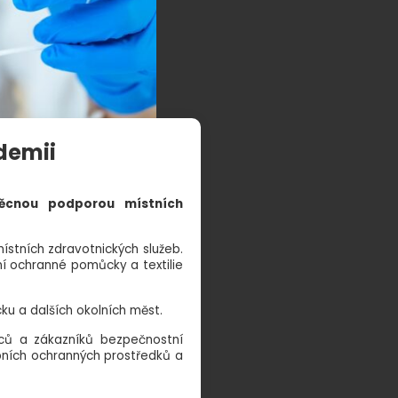
demii
věcnou podporou místních
ístních zdravotnických služeb.
í ochranné pomůcky a textilie
ku a dalších okolních měst.
ců a zákazníků bezpečnostní
bních ochranných prostředků a