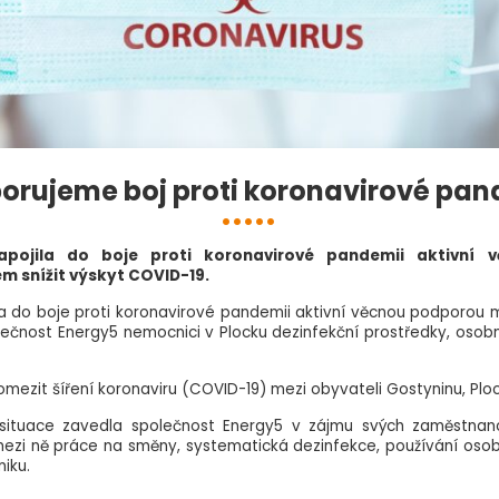
orujeme boj proti koronavirové pan
apojila do boje proti koronavirové pandemii aktivní 
em snížit výskyt COVID-19.
a do boje proti koronavirové pandemii aktivní věcnou podporou m
ečnost Energy5 nemocnici v Plocku dezinfekční prostředky, osobn
omezit šíření koronaviru (COVID-19) mezi obyvateli Gostyninu, Ploc
 situace zavedla společnost Energy5 v zájmu svých zaměstnan
í mezi ně práce na směny, systematická dezinfekce, používání oso
iku.