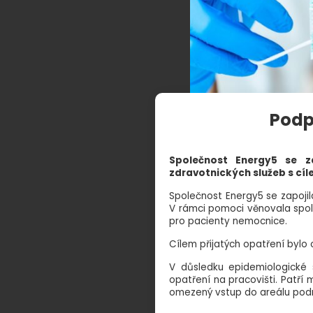
Podp
Společnost Energy5 se z
zdravotnických služeb s cíl
Společnost Energy5 se zapojil
V rámci pomoci věnovala spol
pro pacienty nemocnice.
Cílem přijatých opatření bylo 
V důsledku epidemiologické
opatření na pracovišti. Patř
omezený vstup do areálu podn