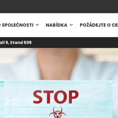
 SPOLEČNOSTI
NABÍDKA
POŽÁDEJTE O C
all 5, Stand 509
5
-
PRO ŽIVOTNÍ PROSTŘEDÍ
-
Podporujeme boj proti koronavirové 