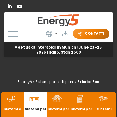
Linkedin
Wybierz język
Herunterladen
CONTATTI
Meet us at Intersolar in Munich! June 23–25,
2026 | Hall 5, Stand 509
Energy5
»
Sistemi per tetti piani
»
Ekierka Eco
Sistemi a
Sistemi per
Sistemi per
Sistemi per
Sistemi