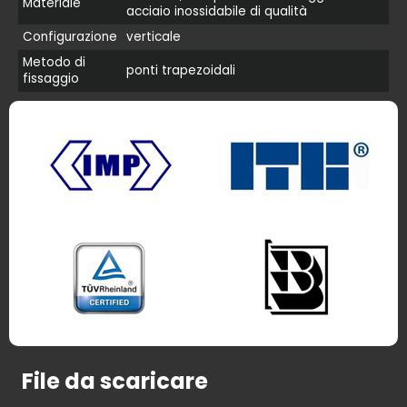
Materiale
acciaio inossidabile di qualità
Configurazione
verticale
Metodo di
ponti trapezoidali
fissaggio
File da scaricare