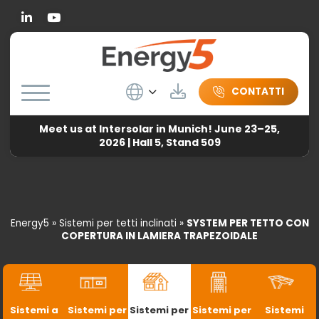
Linkedin
Wybierz język
Herunterladen
CONTATTI
Meet us at Intersolar in Munich! June 23–25,
2026 | Hall 5, Stand 509
Energy5
»
Sistemi per tetti inclinati
»
SYSTEM PER TETTO CON
COPERTURA IN LAMIERA TRAPEZOIDALE
Sistemi a
Sistemi per
Sistemi per
Sistemi per
Sistemi