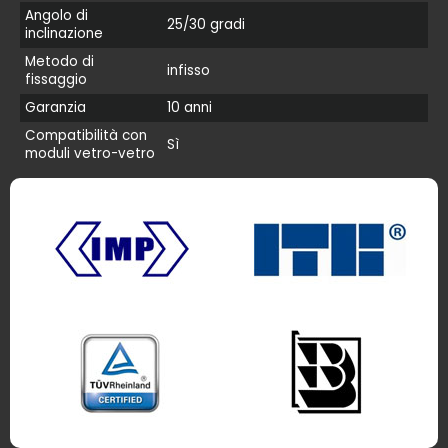
Angolo di
25/30 gradi
inclinazione
Metodo di
infisso
fissaggio
Garanzia
10 anni
Compatibilità con
Sì
moduli vetro-vetro