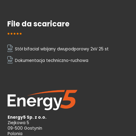
File da scaricare
Stół bifacial wbijany dwupodporowy 2xV 25 st
Dokumentacja techniczno-ruchowa
Energy5 Sp. z o.o.
Ziejkowa 5
09-500 Gostynin
Polonia