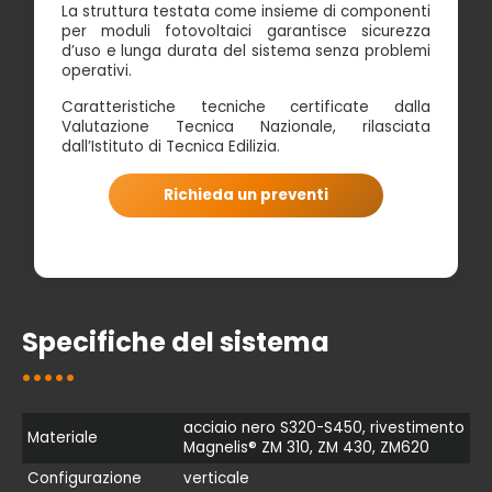
La struttura testata come insieme di componenti
per moduli fotovoltaici garantisce sicurezza
d’uso e lunga durata del sistema senza problemi
operativi.
Caratteristiche tecniche certificate dalla
Valutazione Tecnica Nazionale, rilasciata
dall’Istituto di Tecnica Edilizia.
Richieda un preventi
Specifiche del sistema
acciaio nero S320-S450, rivestimento
Materiale
Magnelis® ZM 310, ZM 430, ZM620
Configurazione
verticale