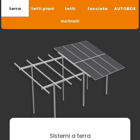
terra
tetti piani
tetti
facciate
AUTOBOX
inclinati
Sistemi a terra