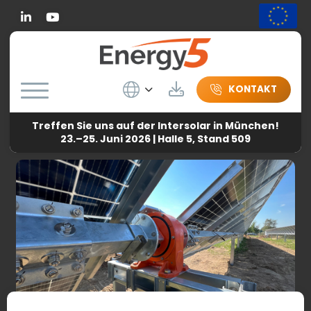
Linkedin
Wybierz język
Herunterladen
KONTAKT
Treffen Sie uns auf der Intersolar in München!
Energy5
-
Nachricht
-
Der Bau des ersten Photovoltaikparks
23.–25. Juni 2026 | Halle 5, Stand 509
auf Trackern von Energy5 ist im Gange