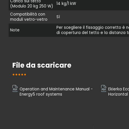
Carico sul tetto
14 kg/1 kW
(Modulo 20 kg 250 W)
Compatibilità con
Sì
moduli vetro-vetro
Per scegliere il fissaggio corretto è n
Note
di copertura del tetto e la distanza tr
File da scaricare
Operation and Maintenance Manual -
Ekierka Ec
Energy5 roof systems
Horizontal