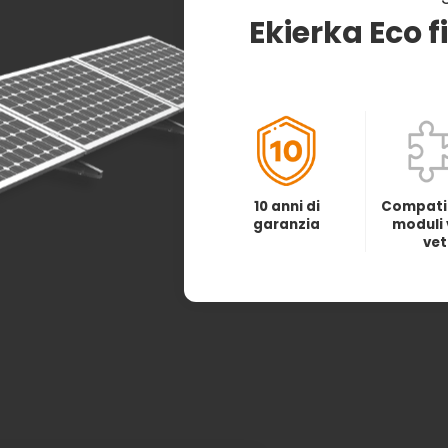
Ekierka Eco
10 anni di
Compatib
garanzia
moduli 
vet