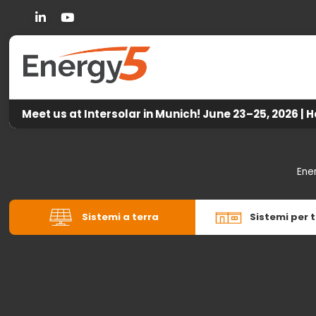
Linkedin
You Tube
Meet us at Intersolar in Munich! June 23–25, 2026 | H
Ene
Sistemi a terra
Sistemi per t