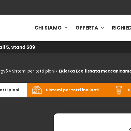
CHI SIAMO
OFFERTA
RICHIE
all 5, Stand 509
rgy5
»
Sistemi per tetti piani
»
Ekierka Eco fissata meccanicam
etti piani
Sistemi per tetti inclinati
S