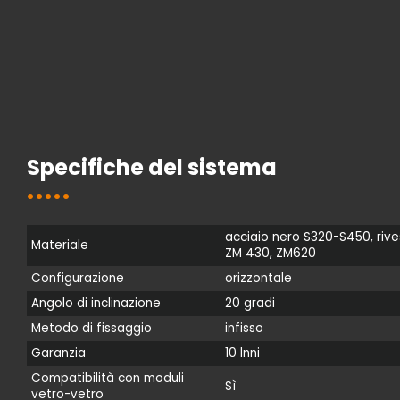
Specifiche del sistema
acciaio nero S320-S450, rive
Materiale
ZM 430, ZM620
Configurazione
orizzontale
Angolo di inclinazione
20 gradi
Metodo di fissaggio
infisso
Garanzia
10 lnni
Compatibilità con moduli
Sì
vetro-vetro