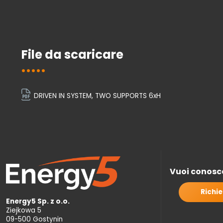
File da scaricare
DRIVEN IN SYSTEM, TWO SUPPORTS 6xH
Vuoi conosce
Richie
Energy5 Sp. z o.o.
Ziejkowa 5
09-500 Gostynin