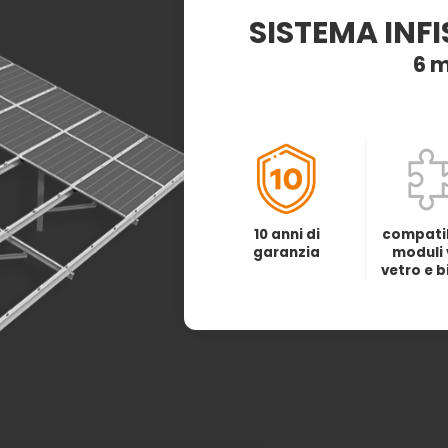
SISTEMA INF
6 m
10 anni di
compatib
garanzia
moduli 
vetro e b